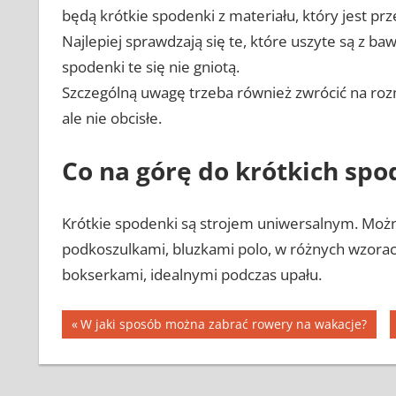
będą krótkie spodenki z materiału, który jest p
Najlepiej sprawdzają się te, które uszyte są z b
spodenki te się nie gniotą.
Szczególną uwagę trzeba również zwrócić na ro
ale nie obcisłe.
Co na górę do krótkich sp
Krótkie spodenki są strojem uniwersalnym. Można
podkoszulkami, bluzkami polo, w różnych wzorach
bokserkami, idealnymi podczas upału.
Nawigacja
Previous
W jaki sposób można zabrać rowery na wakacje?
Post:
wpisu