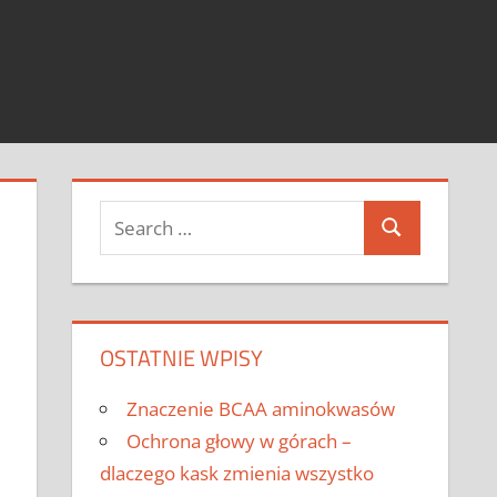
Search
Search
for:
OSTATNIE WPISY
Znaczenie BCAA aminokwasów
Ochrona głowy w górach –
dlaczego kask zmienia wszystko