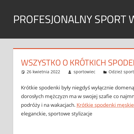
Skip
to
PROFESJONALNY SPORT 
content
Sport
w
każdym
wymiarze
WSZYSTKO O KRÓTKICH SPOD
26 kwietnia 2022
sportowiec
Odzież spor
Krótkie spodenki były niegdyś wyłącznie domeną
dorosłych mężczyzn ma w swojej szafie co najmnie
podróży i na wakacjach.
Krótkie spodenki męski
eleganckie, sportowe stylizacje