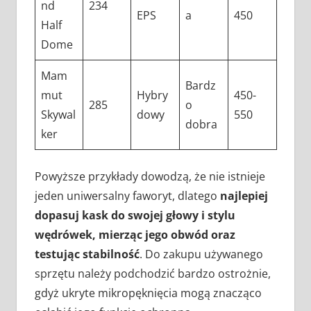
nd
234
EPS
a
450
Half
Dome
Mam
Bardz
mut
Hybry
450-
285
o
Skywal
dowy
550
dobra
ker
Powyższe przykłady dowodzą, że nie istnieje
jeden uniwersalny faworyt, dlatego
najlepiej
dopasuj kask do swojej głowy i stylu
wędrówek, mierząc jego obwód oraz
testując stabilność
. Do zakupu używanego
sprzętu należy podchodzić bardzo ostrożnie,
gdyż ukryte mikropęknięcia mogą znacząco