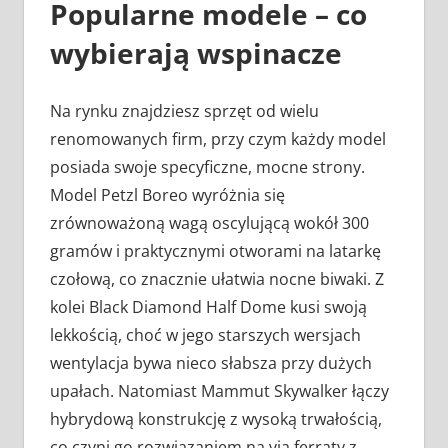
Popularne modele – co
wybierają wspinacze
Na rynku znajdziesz sprzęt od wielu
renomowanych firm, przy czym każdy model
posiada swoje specyficzne, mocne strony.
Model Petzl Boreo wyróżnia się
zrównoważoną wagą oscylującą wokół 300
gramów i praktycznymi otworami na latarkę
czołową, co znacznie ułatwia nocne biwaki. Z
kolei Black Diamond Half Dome kusi swoją
lekkością, choć w jego starszych wersjach
wentylacja bywa nieco słabsza przy dużych
upałach. Natomiast Mammut Skywalker łączy
hybrydową konstrukcję z wysoką trwałością,
co czyni go rozwiązaniem na via ferraty z