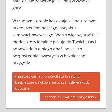
ostatecznie zabierze je ze sobą w wysokie
góry.
W trudnym terenie kask staje się naturalnym
przedłużeniem naszego instynktu
samozachowawczego. Warto więc wybrać taki
model, który idealnie pasuje do Twoich tras i
odpowiednio o niego dbać, bo jest to
bezpośrednia inwestycja w bezpieczne
przygody.
Nawigacja
Previous
Zastosowanie monohydratu kreatyny:
Post:
bezpieczne dawkowanie oraz możliwe skutki
wpisu
uboczne
Next
Znaczenie BCAA aminokwasów
Post: