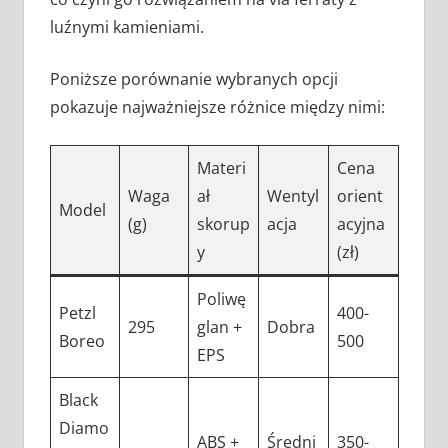
luźnymi kamieniami.
Poniższe porównanie wybranych opcji
pokazuje najważniejsze różnice między nimi:
Materi
Cena
Waga
ał
Wentyl
orient
Model
(g)
skorup
acja
acyjna
y
(zł)
Poliwę
Petzl
400-
295
glan +
Dobra
Boreo
500
EPS
Black
Diamo
ABS +
Średni
350-