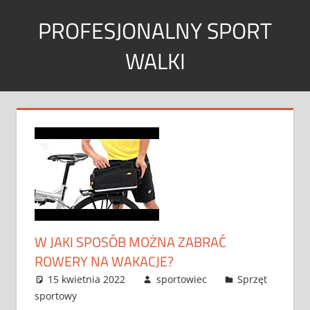
Skip
PROFESJONALNY SPORT
to
content
WALKI
Sport
w
każdym
wymiarze
W JAKI SPOSÓB MOŻNA ZABRAĆ
ROWERY NA WAKACJE?
15 kwietnia 2022
sportowiec
Sprzęt
sportowy