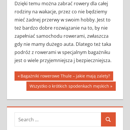
Dzięki temu można zabrać rowery dla całej
rodziny na wakacje, przez co nie będziemy
mieć żadnej przerwy w swoim hobby. Jest to
też bardzo dobre rozwiązanie na to, by nie
zapełniać samochodu rowerami, zwłaszcza
gdy nie mamy dużego auta. Dlatego też taka
podróż z rowerami w specjalnym bagażniku
jest o wiele przyjemniejsza j bezpieczniejsza.
Nawigacja
Previous
Bagażniki rowerowe Thule – jakie mają zalety?
Post:
wpisu
Next
Wszystko o krótkich spodenkach męskich
Post:
Search
Search
for: