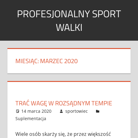
Skip
PROFESJONALNY SPORT
to
content
WALKI
Sport
w
każdym
MIESIĄC:
MARZEC 2020
wymiarze
TRAĆ WAGĘ W ROZSĄDNYM TEMPIE
14 marca 2020
sportowiec
Suplementacja
Wiele osób skarży się, że przez większość