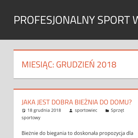
Skip
to
PROFESJONALNY SPORT 
content
Sport
w
każdym
wymiarze
MIESIĄC:
GRUDZIEŃ 2018
JAKA JEST DOBRA BIEŻNIA DO DOMU?
18 grudnia 2018
sportowiec
Sprzęt
sportowy
Bieżnie do biegania to doskonała propozycja dla