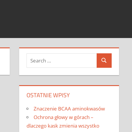
Search
Search
for:
OSTATNIE WPISY
Znaczenie BCAA aminokwasów
Ochrona głowy w górach –
dlaczego kask zmienia wszystko