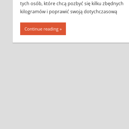
tych osób, które chcą pozbyć się kilku zbędnych
kilogramów i poprawić swoją dotychczasową
Continue reading