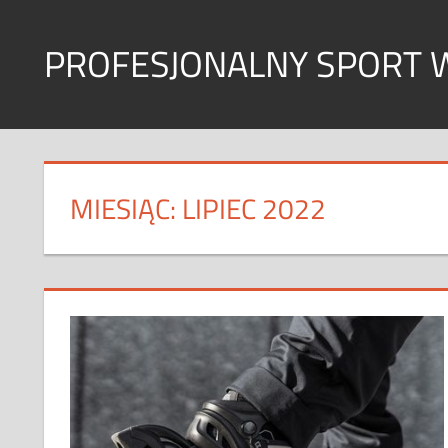
Skip
to
PROFESJONALNY SPORT 
content
Sport
w
każdym
wymiarze
MIESIĄC:
LIPIEC 2022