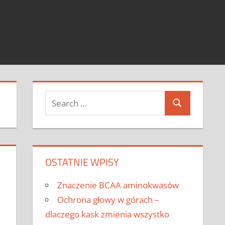
Search
Search
for:
OSTATNIE WPISY
Znaczenie BCAA aminokwasów
Ochrona głowy w górach –
dlaczego kask zmienia wszystko