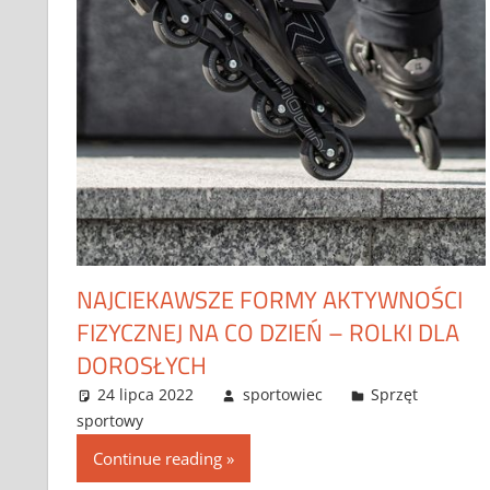
NAJCIEKAWSZE FORMY AKTYWNOŚCI
FIZYCZNEJ NA CO DZIEŃ – ROLKI DLA
DOROSŁYCH
24 lipca 2022
sportowiec
Sprzęt
sportowy
Continue reading