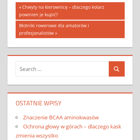
Nawigacja
Previous
Chwyty na kierownicę – dlaczego kolarz
Post:
powinien je kupić?
wpisu
Next
Błotniki rowerowe dla amatorów i
Post:
profesjonalistów
Search
Search
for:
OSTATNIE WPISY
Znaczenie BCAA aminokwasów
Ochrona głowy w górach – dlaczego kask
zmienia wszystko