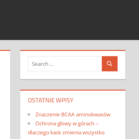
Search
Search
for:
OSTATNIE WPISY
Znaczenie BCAA aminokwasów
Ochrona głowy w górach –
dlaczego kask zmienia wszystko