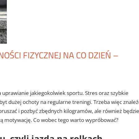
ŚCI FIZYCZNEJ NA CO DZIEŃ –
 uprawianie jakiegokolwiek sportu. Stres oraz szybkie
yt dużej ochoty na regularne treningi. Trzeba więc znaleź
poruszać i pozbyć zbędnych kilogramów, ale również będzi
ową motywację. Co wobec tego warto wypróbować?
, czyli jazda na rolkach