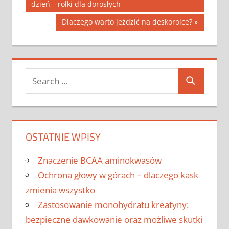
Post:
dzień – rolki dla dorosłych
wpisu
Next
Dlaczego warto jeździć na deskorolce?
Post:
Search
Search
for:
OSTATNIE WPISY
Znaczenie BCAA aminokwasów
Ochrona głowy w górach – dlaczego kask
zmienia wszystko
Zastosowanie monohydratu kreatyny:
bezpieczne dawkowanie oraz możliwe skutki