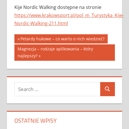
Kije Nordic Walking dostępne na stronie
https://www.krakowsport.pl/pol_m_Turystyka_Kije-
Nordic-Walking-211.html
Nawigacja
Previous
Petardy hukowe – co warto o nich wiedzieć?
Post:
wpisu
Next
Magnezja – rodzaje aplikowania – który
Post:
najlepszy?
Search
Search
for:
OSTATNIE WPISY