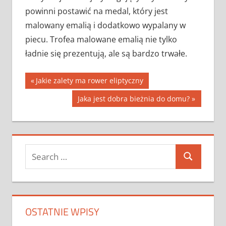
powinni postawić na medal, który jest
malowany emalią i dodatkowo wypalany w
piecu. Trofea malowane emalią nie tylko
ładnie się prezentują, ale są bardzo trwałe.
Nawigacja
Previous
Jakie zalety ma rower eliptyczny
Post:
wpisu
Next
Jaka jest dobra bieżnia do domu?
Post:
Search
Search
for:
OSTATNIE WPISY