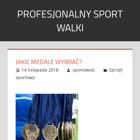
Skip
PROFESJONALNY SPORT
to
content
WALKI
Sport
w
każdym
JAKIE MEDALE WYBRAĆ?
wymiarze
14 listopada 2018
sportowiec
Sprzęt
sportowy