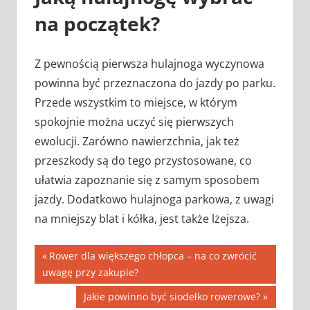
na początek?
Z pewnością pierwsza hulajnoga wyczynowa
powinna być przeznaczona do jazdy po parku.
Przede wszystkim to miejsce, w którym
spokojnie można uczyć się pierwszych
ewolucji. Zarówno nawierzchnia, jak też
przeszkody są do tego przystosowane, co
ułatwia zapoznanie się z samym sposobem
jazdy. Dodatkowo hulajnoga parkowa, z uwagi
na mniejszy blat i kółka, jest także lżejsza.
Nawigacja
Previous
Rower dla większego chłopca – na co zwrócić
Post:
uwagę przy zakupie?
wpisu
Next
Jakie powinno być siodełko rowerowe?