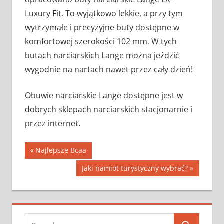
Luxury Fit. To wyjątkowo lekkie, a przy tym
wytrzymałe i precyzyjne buty dostępne w
komfortowej szerokości 102 mm. W tych
butach narciarskich Lange można jeździć
wygodnie na nartach nawet przez cały dzień!
Obuwie narciarskie Lange dostępne jest w
dobrych sklepach narciarskich stacjonarnie i
przez internet.
Nawigacja
Previous
Najlepsze Bcaa
Post:
wpisu
Next
Jaki namiot turystyczny wybrać?
Post:
Search