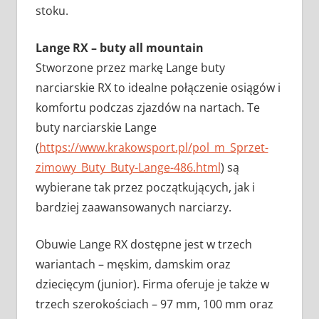
stoku.
Lange RX – buty all mountain
Stworzone przez markę Lange buty
narciarskie RX to idealne połączenie osiągów i
komfortu podczas zjazdów na nartach. Te
buty narciarskie Lange
(
https://www.krakowsport.pl/pol_m_Sprzet-
zimowy_Buty_Buty-Lange-486.html
) są
wybierane tak przez początkujących, jak i
bardziej zaawansowanych narciarzy.
Obuwie Lange RX dostępne jest w trzech
wariantach – męskim, damskim oraz
dziecięcym (junior). Firma oferuje je także w
trzech szerokościach – 97 mm, 100 mm oraz