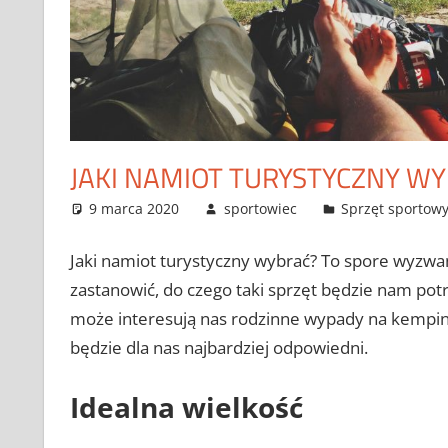
JAKI NAMIOT TURYSTYCZNY W
9 marca 2020
sportowiec
Sprzęt sportow
Jaki namiot turystyczny wybrać? To spore wyzwan
zastanowić, do czego taki sprzęt będzie nam pot
może interesują nas rodzinne wypady na kemping
będzie dla nas najbardziej odpowiedni.
Idealna wielkość