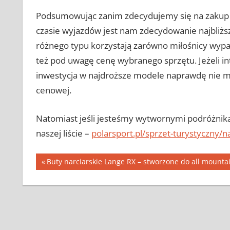
Podsumowując zanim zdecydujemy się na zakup
czasie wyjazdów jest nam zdecydowanie najbliższ
różnego typu korzystają zarówno miłośnicy wypa
też pod uwagę cenę wybranego sprzętu. Jeżeli in
inwestycja w najdroższe modele naprawdę nie ma
cenowej.
Natomiast jeśli jesteśmy wytwornymi podróżnik
naszej liście –
polarsport.pl/sprzet-turystyczny/
Nawigacja
Previous
Buty narciarskie Lange RX – stworzone do all mounta
Post:
wpisu