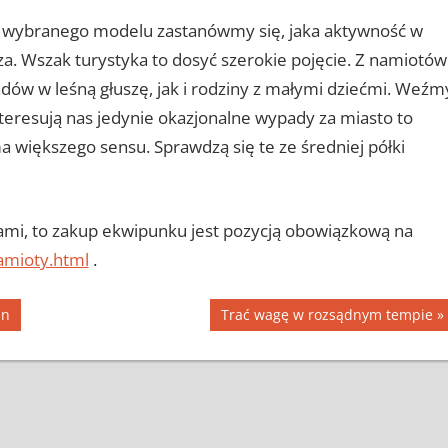
 wybranego modelu zastanówmy się, jaka aktywność w
a. Wszak turystyka to dosyć szerokie pojęcie. Z namiotów
dów w leśną głuszę, jak i rodziny z małymi dziećmi. Weźm
teresują nas jedynie okazjonalne wypady za miasto to
 większego sensu. Sprawdzą się te ze średniej półki
ami, to zakup ekwipunku jest pozycją obowiązkową na
namioty.html
.
Next
in
Trać wagę w rozsądnym tempie
Post: