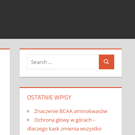
Search
Search
for:
OSTATNIE WPISY
Znaczenie BCAA aminokwasów
Ochrona głowy w górach –
dlaczego kask zmienia wszystko