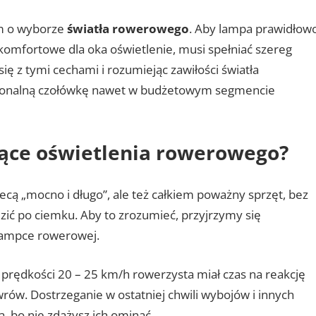
ym o wyborze
światła rowerowego
. Aby lampa prawidłow
 komfortowe dla oka oświetlenie, musi spełniać szereg
ę z tymi cechami i rozumiejąc zawiłości światła
cjonalną czołówkę nawet w budżetowym segmencie
ące oświetlenia rowerowego?
iecą „mocno i długo”, ale też całkiem poważny sprzęt, bez
zić po ciemku. Aby to zrozumieć, przyjrzymy się
ampce rowerowej.
 prędkości 20 – 25 km/h rowerzysta miał czas na reakcję
ów. Dostrzeganie w ostatniej chwili wybojów i innych
a, bo nie zdążysz ich ominąć.