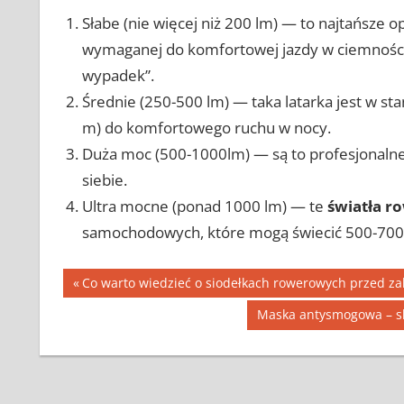
Słabe (nie więcej niż 200 lm) — to najtańsze op
wymaganej do komfortowej jazdy w ciemności. 
wypadek”.
Średnie (250-500 lm) — taka latarka jest w st
m) do komfortowego ruchu w nocy.
Duża moc (500-1000lm) — są to profesjonaln
siebie.
Ultra mocne (ponad 1000 lm) — te
światła 
samochodowych, które mogą świecić 500-700
Nawigacja
Previous
Co warto wiedzieć o siodełkach rowerowych przed z
Post:
wpisu
Next
Maska antysmogowa – sk
Post: