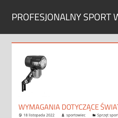
Skip
to
PROFESJONALNY SPORT 
content
Sport
w
każdym
wymiarze
WYMAGANIA DOTYCZĄCE ŚWI
18 listopada 2022
sportowiec
Sprzęt spo