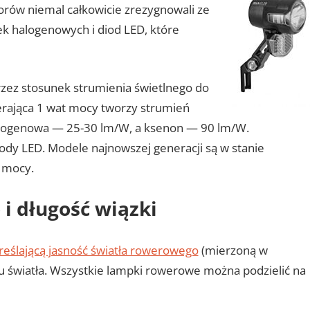
orów niemal całkowicie zrezygnowali ze
k halogenowych i diod LED, które
zez stosunek strumienia świetlnego do
erająca 1 wat mocy tworzy strumień
alogenowa — 25-30 lm/W, a ksenon — 90 lm/W.
ody LED. Modele najnowszej generacji są w stanie
 mocy.
i długość wiązki
reślającą jasność światła rowerowego
(mierzoną w
u światła. Wszystkie lampki rowerowe można podzielić na