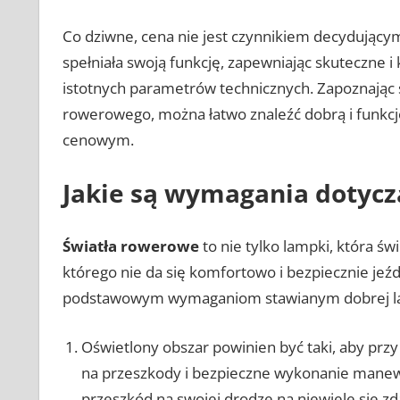
Co dziwne, cena nie jest czynnikiem decydując
spełniała swoją funkcję, zapewniając skuteczne i
istotnych parametrów technicznych. Zapoznając si
rowerowego, można łatwo znaleźć dobrą i funk
cenowym.
Jakie są wymagania dotycz
Światła rowerowe
to nie tylko lampki, która św
którego nie da się komfortowo i bezpiecznie jeźd
podstawowym wymaganiom stawianym dobrej l
Oświetlony obszar powinien być taki, aby przy
na przeszkody i bezpieczne wykonanie manewr
przeszkód na swojej drodze na niewiele się zd