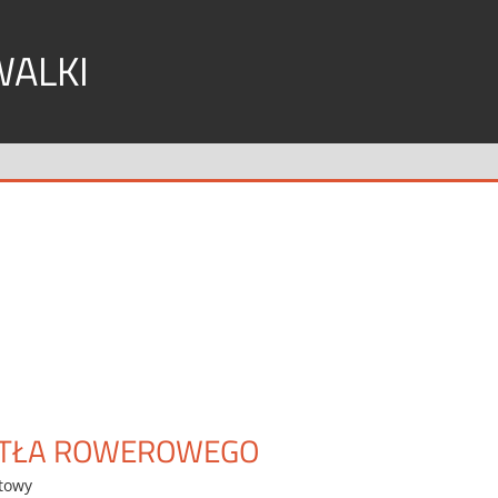
WALKI
ATŁA ROWEROWEGO
rtowy