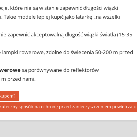
cje, które nie są w stanie zapewnić długości wiązki
Takie modele lepiej kupić jako latarkę „na wszelki
anie zapewnić akceptowalną długość wiązki światła (15-35
e lampki rowerowe, zdolne do świecenia 50-200 m przed
rowerowe
są porównywane do reflektorów
 m przed nami.
akupem?
uteczny sposób na ochronę przed zanieczyszczeniem powietrza