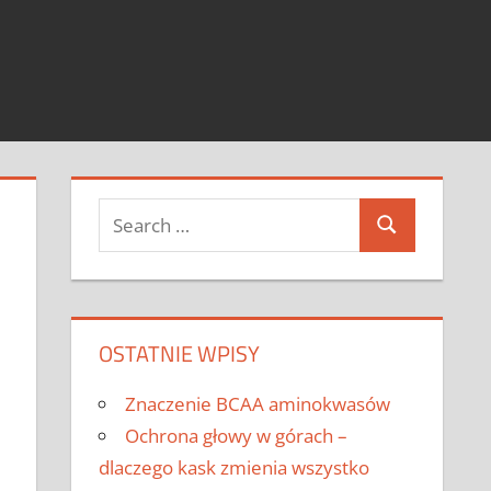
Search
Search
for:
OSTATNIE WPISY
Znaczenie BCAA aminokwasów
Ochrona głowy w górach –
dlaczego kask zmienia wszystko