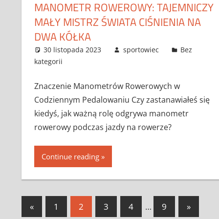
MANOMETR ROWEROWY: TAJEMNICZY
MAŁY MISTRZ ŚWIATA CIŚNIENIA NA
DWA KÓŁKA
30 listopada 2023
sportowiec
Bez
kategorii
Znaczenie Manometrów Rowerowych w
Codziennym Pedalowaniu Czy zastanawiałeś się
kiedyś, jak ważną rolę odgrywa manometr
rowerowy podczas jazdy na rowerze?
Continue reading
Stronicowanie
Previous
Next
«
1
2
3
4
…
9
»