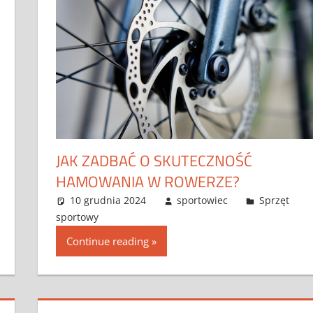
JAK ZADBAĆ O SKUTECZNOŚĆ
HAMOWANIA W ROWERZE?
10 grudnia 2024
sportowiec
Sprzęt
sportowy
Continue reading