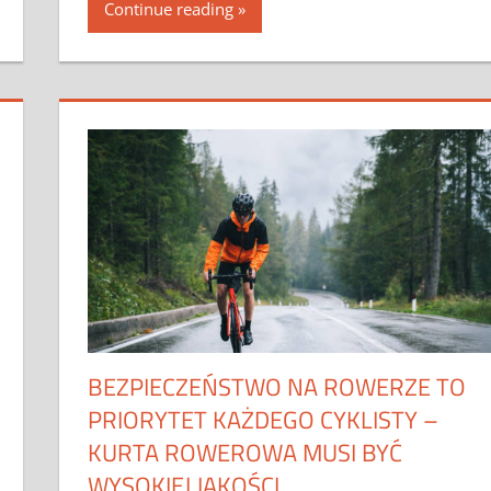
Continue reading
BEZPIECZEŃSTWO NA ROWERZE TO
PRIORYTET KAŻDEGO CYKLISTY –
KURTA ROWEROWA MUSI BYĆ
WYSOKIEJ JAKOŚCI