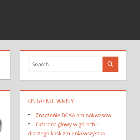
Search
Search
for:
OSTATNIE WPISY
Znaczenie BCAA aminokwasów
Ochrona głowy w górach –
dlaczego kask zmienia wszystko