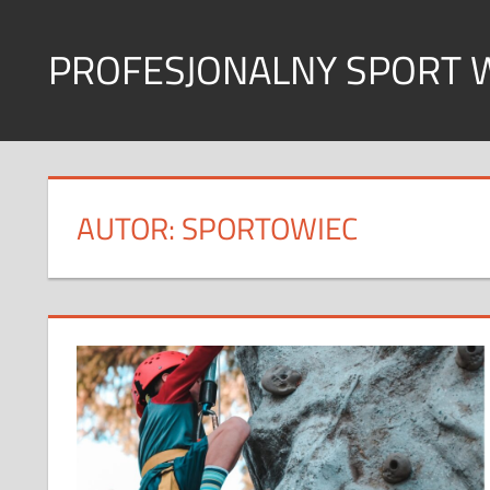
Skip
to
PROFESJONALNY SPORT 
content
Sport
w
każdym
wymiarze
AUTOR:
SPORTOWIEC